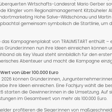
überquerten Wirtschafts-Landesrat Mario Gerber so
iede Klingler vom Regionalmanagement Kitzbüheler Al
ndortmarketing Hohe Salve–Wildschönau und Martin
lpbachtal gemeinsam symbolisch die Startlinie, um
de das Kampagnenplakat von TRAUMSTART enthüllt – e
ass Gründer:innen nun ihre Ideen einreichen können 
band als Key Visual steht sinnbildlich für den ersten 
risches Abenteuer und macht die Kampagne einziga
 Wert von über 100.000 Euro
er 2026 können Gründer:innen, Jungunternehmer:inne
be ihre Ideen einreichen. Eine Fachjury wählt die b
6 starten die Gewinner:innen in die Umsetzung. Auf s
istungen im Gesamtwert von mehr als 100.000 Euro.
sgelder profitieren die Sieger:innen von maßgeschne