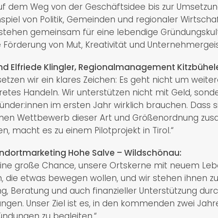
auf dem Weg von der Geschäftsidee bis zur Umsetzung
iel von Politik, Gemeinden und regionaler Wirtschaf
r stehen gemeinsam für eine lebendige Gründungskultu
 Förderung von Mut, Kreativität und Unternehmergeis
nd Elfriede Klingler, Regionalmanagement Kitzbühele
etzen wir ein klares Zeichen: Es geht nicht um weiter
tes Handeln. Wir unterstützen nicht mit Geld, sond
ründer:innen im ersten Jahr wirklich brauchen. Dass s
inen Wettbewerb dieser Art und Größenordnung z
, macht es zu einem Pilotprojekt in Tirol.“
tandortmarketing Hohe Salve – Wildschönau:
ine große Chance, unsere Ortskerne mit neuem Leben
 die etwas bewegen wollen, und wir stehen ihnen zur
g, Beratung und auch finanzieller Unterstützung dur
gen. Unser Ziel ist es, in den kommenden zwei Jahre
ndungen zu begleiten.“