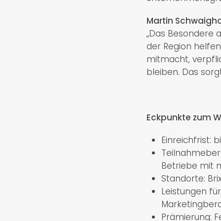
Martin Schwaigho
„Das Besondere a
der Region helfen
mitmacht, verpfli
bleiben. Das sorg
Eckpunkte zum W
Einreichfrist: 
Teilnahmebere
Betriebe mit
Standorte: Bri
Leistungen für
Marketingbera
Prämierung: F