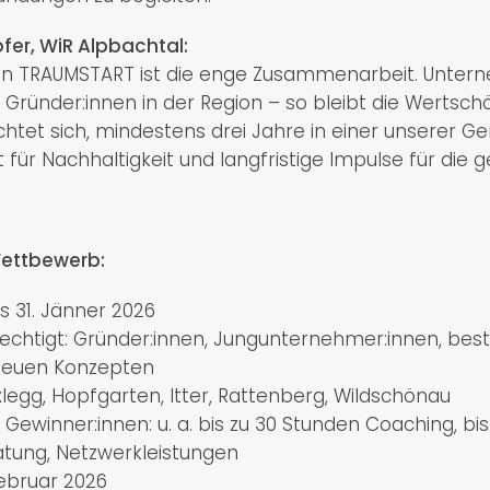
fer, WiR Alpbachtal:
n TRAUMSTART ist die enge Zusammenarbeit. Untern
 Gründer:innen in der Region – so bleibt die Wertsch
chtet sich, mindestens drei Jahre in einer unserer G
t für Nachhaltigkeit und langfristige Impulse für die 
ettbewerb:
bis 31. Jänner 2026
chtigt: Gründer:innen, Jungunternehmer:innen, be
 neuen Konzepten
xlegg, Hopfgarten, Itter, Rattenberg, Wildschönau
 Gewinner:innen: u. a. bis zu 30 Stunden Coaching, bi
tung, Netzwerkleistungen
ebruar 2026