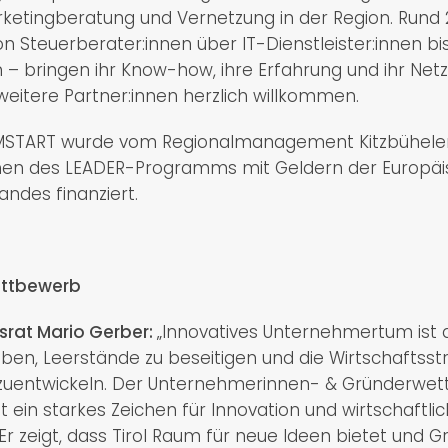
rketingberatung und Vernetzung in der Region. Rund 
on Steuerberater:innen über IT-Dienstleister:innen bis
– bringen ihr Know-how, ihre Erfahrung und ihr Netz
 weitere Partner:innen herzlich willkommen.
MSTART wurde vom Regionalmanagement Kitzbüheler A
en des LEADER-Programms mit Geldern der Europäis
ndes finanziert.
ttbewerb
srat Mario Gerber:
„Innovatives Unternehmertum ist 
ben, Leerstände zu beseitigen und die Wirtschaftsstru
erzuentwickeln. Der Unternehmerinnen- & Gründerwe
t ein starkes Zeichen für Innovation und wirtschaftl
Er zeigt, dass Tirol Raum für neue Ideen bietet und 