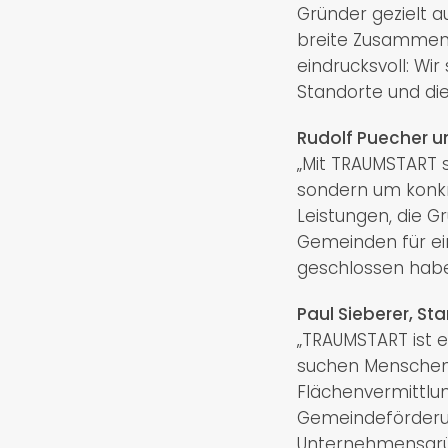
Gründer gezielt 
breite Zusammensp
eindrucksvoll: Wi
Standorte und die
Rudolf Puecher u
„Mit TRAUMSTART s
sondern um konkre
Leistungen, die G
Gemeinden für e
geschlossen haben
Paul Sieberer, S
„TRAUMSTART ist e
suchen Menschen,
Flächenvermittlun
Gemeindeförderun
Unternehmensgrü