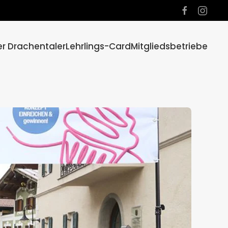
er Drachentaler
Lehrlings-Card
Mitgliedsbetriebe