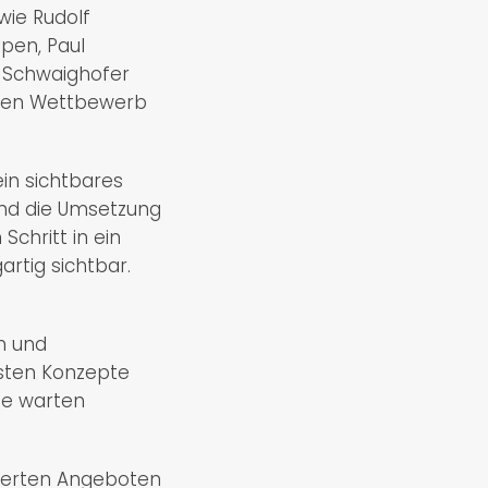
wie Rudolf
pen, Paul
 Schwaighofer
 den Wettbewerb
in sichtbares
und die Umsetzung
Schritt in ein
rtig sichtbar.
n und
esten Konzepte
ie warten
iderten Angeboten