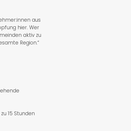
ehmer:innen aus
öpfung hier. Wer
emeinden aktiv zu
gesamte Region.“
stehende
s zu 15 Stunden