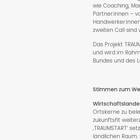
wie Coaching, Ma
Partner:innen – v
Handwerker:innen 
zweiten Call sind
Das Projekt TRAU
und wird im Rahm
Bundes und des La
Stimmen zum We
Wirtschaftslande
Ortskerne zu bele
zukunftsfit weit
‚TRAUMSTART‘ setz
ländlichen Raum. 