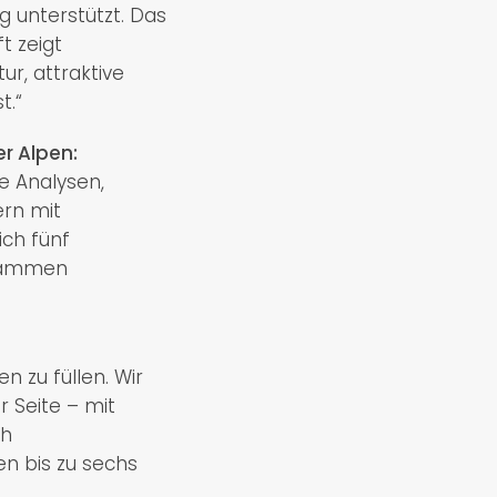
 unterstützt. Das
t zeigt
r, attraktive
t.“
r Alpen:
e Analysen,
ern mit
ich fünf
usammen
 zu füllen. Wir
 Seite – mit
ch
n bis zu sechs