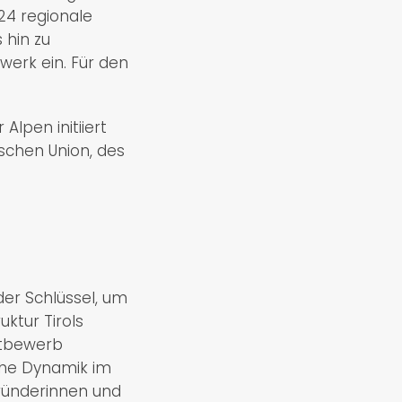
24 regionale
 hin zu
werk ein. Für den
lpen initiiert
chen Union, des
der Schlüssel, um
ktur Tirols
ttbewerb
iche Dynamik im
Gründerinnen und