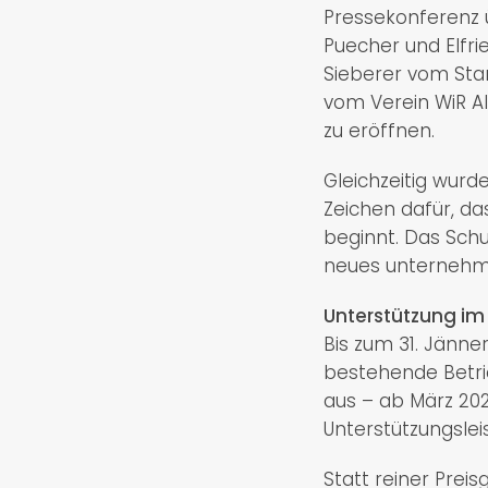
Pressekonferenz 
Puecher und Elfr
Sieberer vom Sta
vom Verein WiR A
zu eröffnen.
Gleichzeitig wur
Zeichen dafür, d
beginnt. Das Schuh
neues unternehme
Unterstützung im
Bis zum 31. Jänn
bestehende Betrie
aus – ab März 202
Unterstützungsle
Statt reiner Prei